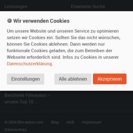
Leistungen
Erweiterte Suche
Referenzen
Fragen für Mieter
🍪 Wir verwenden Cookies
Kundenmeinungen
Service
Um unsere Website und unseren Service zu optimieren
setzen wir Cookies ein. Sollten Sie das nicht wünschen,
Vermieten
Hilfe
können Sie Cookies ablehnen. Dann werden nur
Oldtimer anmelden
Häufige Fragen (FAQ)
funktionale Cookies geladen, die zum Betreiben der
Fotos senden
So funktioniert's
Webseite erforderlich sind. Infos zu Cookies in unserer
Datenschutzerklärung
.
Fragen für Vermieter
Kontakt
Inserat verwalten
Einstellungen
Alle ablehnen
Akzeptieren
SPECIAL
Berühmte Filmautos –
unsere Top 10 ...
© 2026 film-autos.com
Blog
AGB
Impressum
Datenschutz