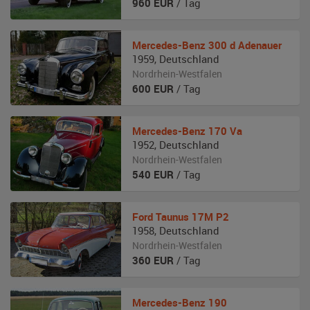
960
EUR
/ Tag
Mercedes-Benz
300 d Adenauer
1959
,
Deutschland
Nordrhein-Westfalen
600
EUR
/ Tag
Mercedes-Benz
170 Va
1952
,
Deutschland
Nordrhein-Westfalen
540
EUR
/ Tag
Ford Taunus
17M P2
1958
,
Deutschland
Nordrhein-Westfalen
360
EUR
/ Tag
Mercedes-Benz
190