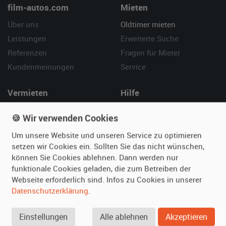
film-autos.com
Mieten
Über uns
Oldtimer mieten
Leistungen
Erweiterte Suche
Referenzen
Fragen für Mieter
Kundenmeinungen
Service
Vermieten
Hilfe
Oldtimer anmelden
Häufige Fragen (FAQ)
🍪 Wir verwenden Cookies
Fotos senden
So funktioniert's
Um unsere Website und unseren Service zu optimieren
Fragen für Vermieter
Kontakt
setzen wir Cookies ein. Sollten Sie das nicht wünschen,
Inserat verwalten
können Sie Cookies ablehnen. Dann werden nur
funktionale Cookies geladen, die zum Betreiben der
SPECIAL
Webseite erforderlich sind. Infos zu Cookies in unserer
Berühmte Filmautos –
Datenschutzerklärung
.
unsere Top 10 ...
Einstellungen
Alle ablehnen
Akzeptieren