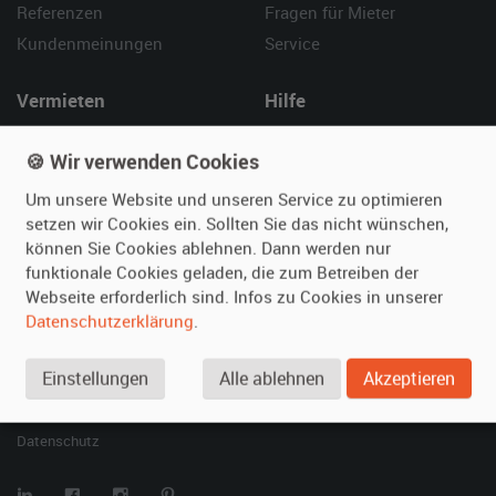
Referenzen
Fragen für Mieter
Kundenmeinungen
Service
Vermieten
Hilfe
Oldtimer anmelden
Häufige Fragen (FAQ)
🍪 Wir verwenden Cookies
Fotos senden
So funktioniert's
Um unsere Website und unseren Service zu optimieren
Fragen für Vermieter
Kontakt
setzen wir Cookies ein. Sollten Sie das nicht wünschen,
Inserat verwalten
können Sie Cookies ablehnen. Dann werden nur
funktionale Cookies geladen, die zum Betreiben der
SPECIAL
Webseite erforderlich sind. Infos zu Cookies in unserer
Berühmte Filmautos –
Datenschutzerklärung
.
unsere Top 10 ...
Einstellungen
Alle ablehnen
Akzeptieren
© 2026 film-autos.com
Blog
AGB
Impressum
Datenschutz