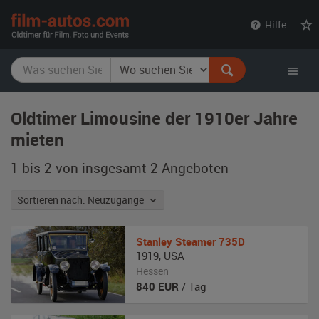
film-
Hilfe
autos.com
Oldtimer Limousine der 1910er Jahre
mieten
1 bis 2 von insgesamt 2
Angeboten
Sortieren nach: Neuzugänge
Stanley
Steamer 735D
1919
,
USA
Hessen
840
EUR
/ Tag