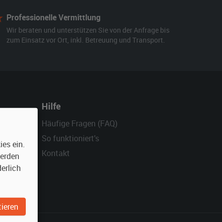
Professionelle Vermittlung
Wir beraten und unterstützen Sie von der Anfrage bis
zum Einsatz vor Ort, inkl. Betreuung und Transport.
Hilfe
Häufige Fragen (FAQ)
So funktioniert's
es ein.
Kontakt
werden
erlich
ieren