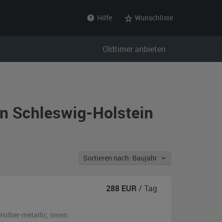
Hilfe
Wunschliste
Oldtimer anbieten
in Schleswig-Holstein
Sortieren nach: Baujahr
288
EUR
/ Tag
lsilber-metallic
,
innen