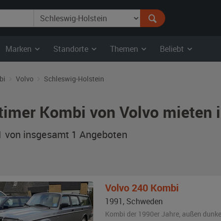
Marken
Standorte
Themen
Beliebt
bi
Volvo
Schleswig-Holstein
timer Kombi von Volvo mieten 
 1 von insgesamt 1
Angeboten
Volvo
240 Kombi
1991
,
Schweden
Kombi der 1990er Jahre,
außen
dunke