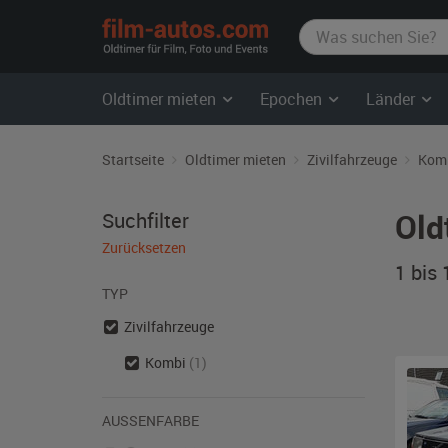
film-
autos.com
Oldtimer mieten
Epochen
Länder
Startseite
Oldtimer mieten
Zivilfahrzeuge
Kom
Old
Suchfilter
Zurücksetzen
1 bis
TYP
Zivilfahrzeuge
Kombi
(1)
AUSSENFARBE