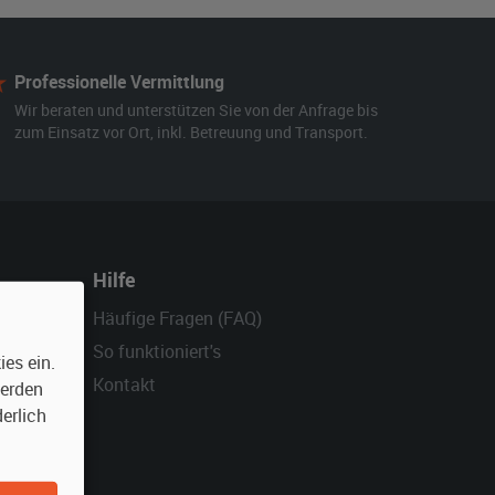
Professionelle Vermittlung
Wir beraten und unterstützen Sie von der Anfrage bis
zum Einsatz vor Ort, inkl. Betreuung und Transport.
Hilfe
Häufige Fragen (FAQ)
So funktioniert's
es ein.
Kontakt
werden
erlich