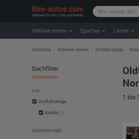
film-
autos.com
Oldtimer mieten
Epochen
Länder
Startseite
Oldtimer mieten
Zivilfahrzeuge
Kom
Old
Suchfilter
Zurücksetzen
Nor
TYP
1 bis
Zivilfahrzeuge
Kombi
(1)
AUSSENFARBE