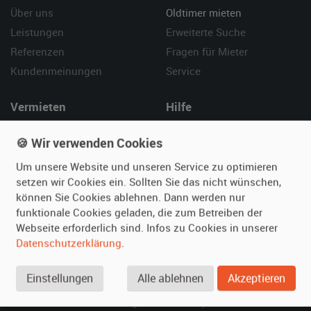
Über uns
Oldtimer mieten
Leistungen
Erweiterte Suche
Referenzen
Fragen für Mieter
Kundenmeinungen
Service
Vermieten
Hilfe
Oldtimer anmelden
Häufige Fragen (FAQ)
🍪 Wir verwenden Cookies
Fotos senden
So funktioniert's
Um unsere Website und unseren Service zu optimieren
Fragen für Vermieter
Kontakt
setzen wir Cookies ein. Sollten Sie das nicht wünschen,
Inserat verwalten
können Sie Cookies ablehnen. Dann werden nur
funktionale Cookies geladen, die zum Betreiben der
SPECIAL
Webseite erforderlich sind. Infos zu Cookies in unserer
Berühmte Filmautos –
Datenschutzerklärung
.
unsere Top 10 ...
Einstellungen
Alle ablehnen
Akzeptieren
© 2026 film-autos.com
Blog
AGB
Impressum