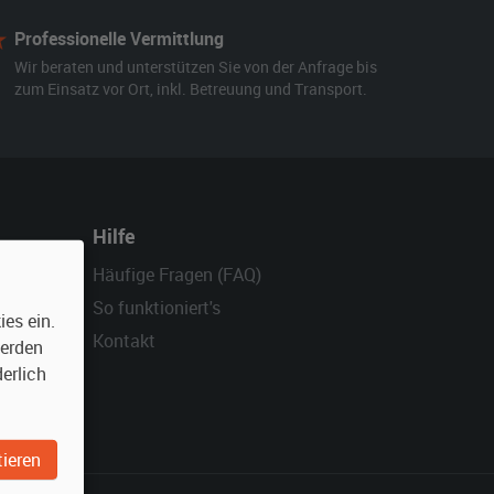
Professionelle Vermittlung
Wir beraten und unterstützen Sie von der Anfrage bis
zum Einsatz vor Ort, inkl. Betreuung und Transport.
Hilfe
Häufige Fragen (FAQ)
So funktioniert's
es ein.
Kontakt
werden
erlich
ieren