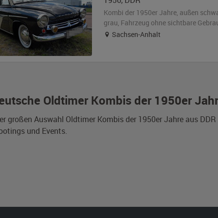
1956
,
DDR
Kombi der 1950er Jahre,
außen
schwa
grau
, Fahrzeug
ohne sichtbare Gebra
Sachsen-Anhalt
eutsche Oldtimer Kombis der 1950er Jah
er großen Auswahl Oldtimer Kombis der 1950er Jahre aus DDR a
otings und Events.