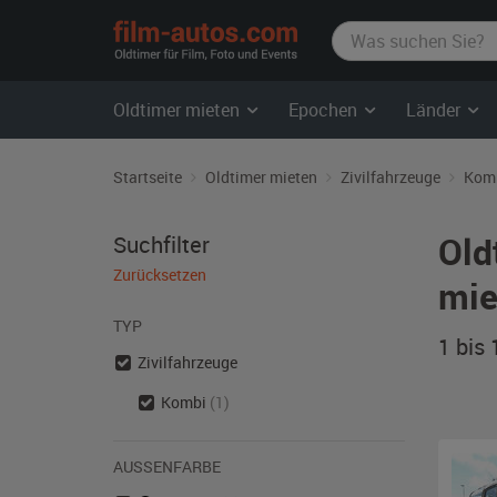
film-
autos.com
Oldtimer mieten
Epochen
Länder
Startseite
Oldtimer mieten
Zivilfahrzeuge
Kom
Old
Suchfilter
Zurücksetzen
mie
TYP
1 bis
Zivilfahrzeuge
Kombi
(1)
AUSSENFARBE