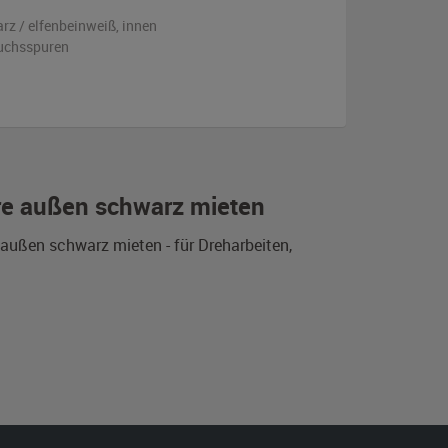
rz / elfenbeinweiß
,
innen
uchsspuren
re außen schwarz mieten
ußen schwarz mieten - für Dreharbeiten,