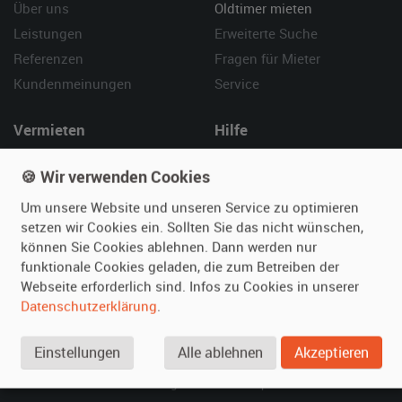
Über uns
Oldtimer mieten
Leistungen
Erweiterte Suche
Referenzen
Fragen für Mieter
Kundenmeinungen
Service
Vermieten
Hilfe
Oldtimer anmelden
Häufige Fragen (FAQ)
🍪 Wir verwenden Cookies
Fotos senden
So funktioniert's
Um unsere Website und unseren Service zu optimieren
Fragen für Vermieter
Kontakt
setzen wir Cookies ein. Sollten Sie das nicht wünschen,
Inserat verwalten
können Sie Cookies ablehnen. Dann werden nur
funktionale Cookies geladen, die zum Betreiben der
SPECIAL
Webseite erforderlich sind. Infos zu Cookies in unserer
Berühmte Filmautos –
Datenschutzerklärung
.
unsere Top 10 ...
Einstellungen
Alle ablehnen
Akzeptieren
© 2026 film-autos.com
Blog
AGB
Impressum