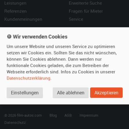
Leistungen
Erweiterte Suche
Referenzen
Fragen für Mieter
Kundenmeinungen
Service
Vermieten
Hilfe
🍪 Wir verwenden Cookies
Oldtimer anmelden
Häufige Fragen (FAQ)
Um unsere Website und unseren Service zu optimieren
Fotos senden
So funktioniert's
setzen wir Cookies ein. Sollten Sie das nicht wünschen,
können Sie Cookies ablehnen. Dann werden nur
Fragen für Vermieter
Kontakt
funktionale Cookies geladen, die zum Betreiben der
Inserat verwalten
Webseite erforderlich sind. Infos zu Cookies in unserer
Datenschutzerklärung
.
SPECIAL
Berühmte Filmautos –
Einstellungen
Alle ablehnen
Akzeptieren
unsere Top 10 ...
© 2026 film-autos.com
Blog
AGB
Impressum
Datenschutz