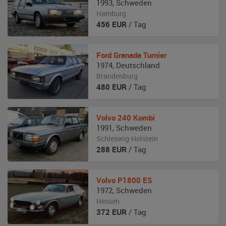
1993
,
Schweden
Hamburg
456
EUR
/ Tag
Ford
Granada Turnier
1974
,
Deutschland
Brandenburg
480
EUR
/ Tag
Volvo
240 Kombi
1991
,
Schweden
Schleswig-Holstein
288
EUR
/ Tag
Volvo
P1800 ES
1972
,
Schweden
Hessen
372
EUR
/ Tag