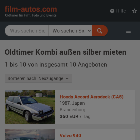
film-
Hilfe
autos.com
Oldtimer Kombi außen silber mieten
1 bis 10 von insgesamt 10
Angeboten
Sortieren nach: Neuzugänge
Honda
Accord Aerodeck (CA5)
1987
,
Japan
Brandenburg
360
EUR
/ Tag
Volvo
940