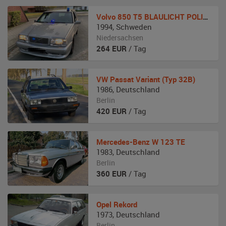
Volvo
850 T5 BLAULICHT POLIZEI NOTARZT
1994
,
Schweden
Niedersachsen
264
EUR
/ Tag
VW
Passat Variant (Typ 32B)
1986
,
Deutschland
Berlin
420
EUR
/ Tag
Mercedes-Benz
W 123 TE
1983
,
Deutschland
Berlin
360
EUR
/ Tag
Opel
Rekord
1973
,
Deutschland
Berlin