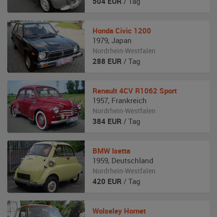
504
EUR
/ Tag
Honda
Civic 1200
1979
,
Japan
Nordrhein-Westfalen
288
EUR
/ Tag
Renault
4CV R1062 Sport
1957
,
Frankreich
Nordrhein-Westfalen
384
EUR
/ Tag
BMW
Isetta
1959
,
Deutschland
Nordrhein-Westfalen
420
EUR
/ Tag
Wolseley
Hornet