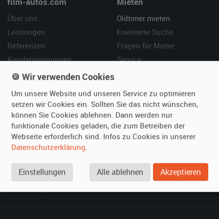
film-autos.com
Mieten
Über uns
Oldtimer mieten
Leistungen
Erweiterte Suche
Referenzen
Fragen für Mieter
Kundenmeinungen
Service
🍪 Wir verwenden Cookies
Vermieten
Hilfe
Um unsere Website und unseren Service zu optimieren
Oldtimer anmelden
Häufige Fragen (FAQ)
setzen wir Cookies ein. Sollten Sie das nicht wünschen,
Fotos senden
So funktioniert's
können Sie Cookies ablehnen. Dann werden nur
funktionale Cookies geladen, die zum Betreiben der
Fragen für Vermieter
Kontakt
Webseite erforderlich sind. Infos zu Cookies in unserer
Inserat verwalten
Datenschutzerklärung
.
SPECIAL
Einstellungen
Alle ablehnen
Akzeptieren
Berühmte Filmautos –
unsere Top 10 ...