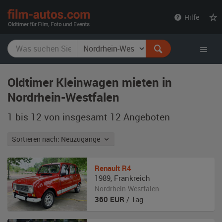
film-
Hilfe
autos.com
Oldtimer Kleinwagen mieten in
Nordrhein-Westfalen
1 bis 12 von insgesamt 12
Angeboten
Sortieren nach: Neuzugänge
Renault
R4
1989
,
Frankreich
Nordrhein-Westfalen
360
EUR
/ Tag