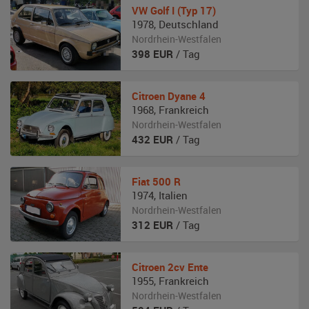
VW
Golf I (Typ 17)
1978
,
Deutschland
Nordrhein-Westfalen
398
EUR
/ Tag
Citroen
Dyane 4
1968
,
Frankreich
Nordrhein-Westfalen
432
EUR
/ Tag
Fiat
500 R
1974
,
Italien
Nordrhein-Westfalen
312
EUR
/ Tag
Citroen
2cv Ente
1955
,
Frankreich
Nordrhein-Westfalen