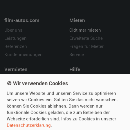
film-autos.com
Mieten
Über uns
Oldtimer mieten
Leistungen
Erweiterte Suche
Referenzen
Fragen für Mieter
Kundenmeinungen
Service
Vermieten
Hilfe
Oldtimer anmelden
Häufige Fragen (FAQ)
🍪 Wir verwenden Cookies
Fotos senden
So funktioniert's
Um unsere Website und unseren Service zu optimieren
Fragen für Vermieter
Kontakt
setzen wir Cookies ein. Sollten Sie das nicht wünschen,
Inserat verwalten
können Sie Cookies ablehnen. Dann werden nur
funktionale Cookies geladen, die zum Betreiben der
SPECIAL
Webseite erforderlich sind. Infos zu Cookies in unserer
Berühmte Filmautos –
Datenschutzerklärung
.