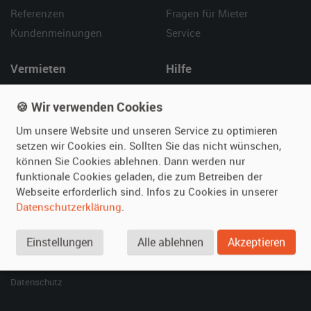
Referenzen
Fragen für Mieter
Kundenmeinungen
Service
Vermieten
Hilfe
Oldtimer anmelden
Häufige Fragen (FAQ)
🍪 Wir verwenden Cookies
Fotos senden
So funktioniert's
Um unsere Website und unseren Service zu optimieren
Fragen für Vermieter
Kontakt
setzen wir Cookies ein. Sollten Sie das nicht wünschen,
Inserat verwalten
können Sie Cookies ablehnen. Dann werden nur
funktionale Cookies geladen, die zum Betreiben der
SPECIAL
Webseite erforderlich sind. Infos zu Cookies in unserer
Berühmte Filmautos –
Datenschutzerklärung
.
unsere Top 10 ...
Einstellungen
Alle ablehnen
Akzeptieren
© 2026 film-autos.com
Blog
AGB
Impressum
Datenschutz