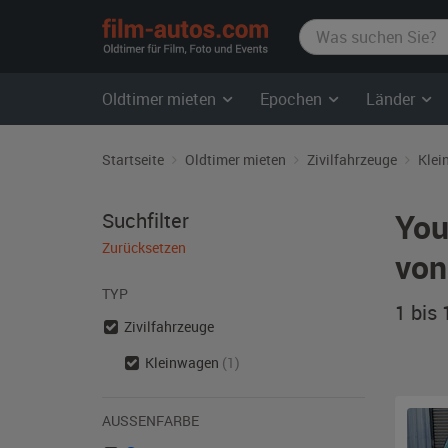
film-
autos.com
Oldtimer mieten
Epochen
Länder
Startseite
Oldtimer mieten
Zivilfahrzeuge
Klei
You
Suchfilter
Zurücksetzen
von
TYP
1 bis
Zivilfahrzeuge
Kleinwagen
(1)
AUSSENFARBE