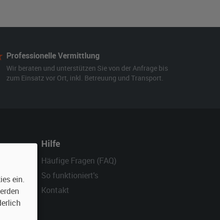
Professionelle Vermittlung
Wir beraten und unterstützen Sie von der Anfrage bis
zum Einsatz vor Ort, inkl. Betreuung und Transport.
Hilfe
Häufige Fragen (FAQ)
So funktioniert's
es ein.
Kontakt
werden
erlich