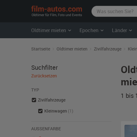
film-
autos.com
Oldtimer mieten
Epochen
Länder
Startseite
Oldtimer mieten
Zivilfahrzeuge
Klei
Old
Suchfilter
Zurücksetzen
mie
TYP
1 bis
Zivilfahrzeuge
Kleinwagen
(1)
AUSSENFARBE