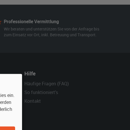
Professionelle Vermittlung
Wir beraten und unterstützen Sie von der Anfrage bis
zum Einsatz vor Ort, inkl. Betreuung und Transport.
Hilfe
Häufige Fragen (FAQ)
So funktioniert's
es ein.
Kontakt
werden
erlich