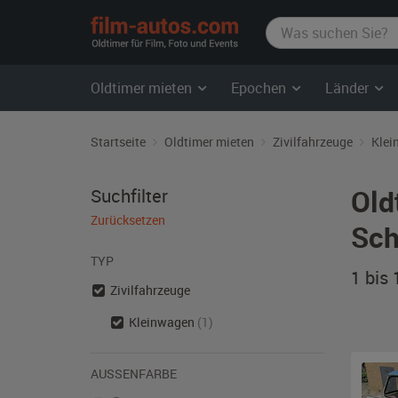
film-
autos.com
Oldtimer mieten
Epochen
Länder
Startseite
Oldtimer mieten
Zivilfahrzeuge
Klei
Old
Suchfilter
Zurücksetzen
Sch
TYP
1 bis
Zivilfahrzeuge
Kleinwagen
(1)
AUSSENFARBE