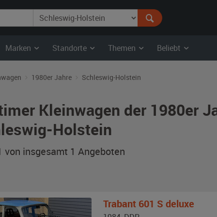
Marken
Standorte
Themen
Beliebt
nwagen
1980er Jahre
Schleswig-Holstein
timer Kleinwagen der 1980er Ja
leswig-Holstein
 1 von insgesamt 1
Angeboten
Trabant
601 S deluxe