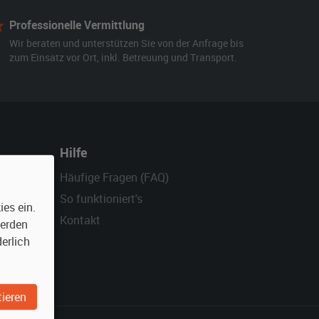
Professionelle Vermittlung
Wir beraten und unterstützen Sie von der Anfrage bis
zum Einsatz vor Ort, inkl. Betreuung und Transport.
Hilfe
Häufige Fragen (FAQ)
So funktioniert's
es ein.
Kontakt
werden
erlich
ieren