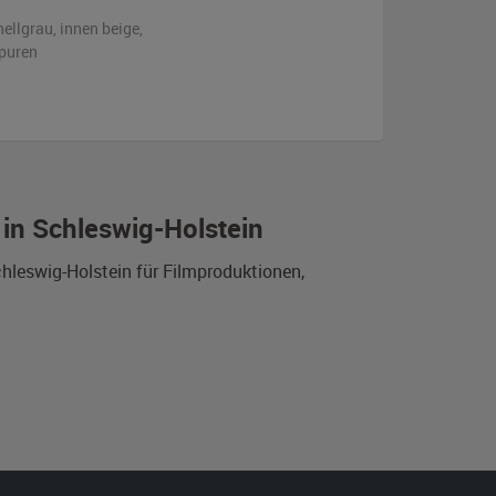
hellgrau
,
innen beige
,
puren
in Schleswig-Holstein
hleswig-Holstein für Filmproduktionen,