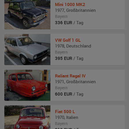
Mini
1000 MK2
1977
,
Großbritannien
Bayern
336
EUR
/ Tag
VW
Golf 1 GL
1978
,
Deutschland
Bayern
395
EUR
/ Tag
Reliant
Regal IV
1971
,
Großbritannien
Bayern
600
EUR
/ Tag
Fiat
500 L
1970
,
Italien
Bayern