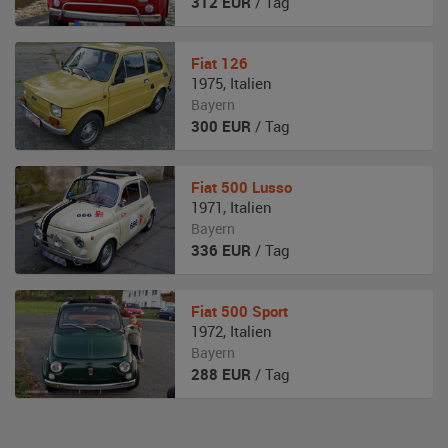
312
EUR
/ Tag
Fiat
126
1975
,
Italien
Bayern
300
EUR
/ Tag
Fiat
500 Lusso
1971
,
Italien
Bayern
336
EUR
/ Tag
Fiat
500 Sport
1972
,
Italien
Bayern
288
EUR
/ Tag