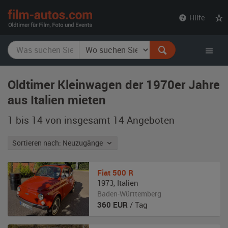
film-
Hilfe
autos.com
Oldtimer Kleinwagen der 1970er Jahre
aus Italien mieten
1 bis 14 von insgesamt 14
Angeboten
Sortieren nach: Neuzugänge
Fiat
500 R
1973
,
Italien
Baden-Württemberg
360
EUR
/ Tag