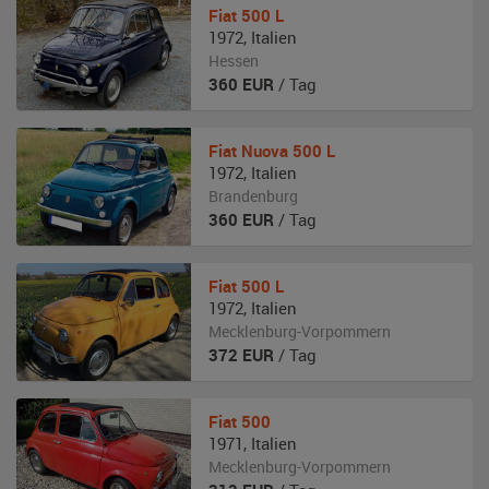
Fiat
500 L
1972
,
Italien
Hessen
360
EUR
/ Tag
Fiat
Nuova 500 L
1972
,
Italien
Brandenburg
360
EUR
/ Tag
Fiat
500 L
1972
,
Italien
Mecklenburg-Vorpommern
372
EUR
/ Tag
Fiat
500
1971
,
Italien
Mecklenburg-Vorpommern