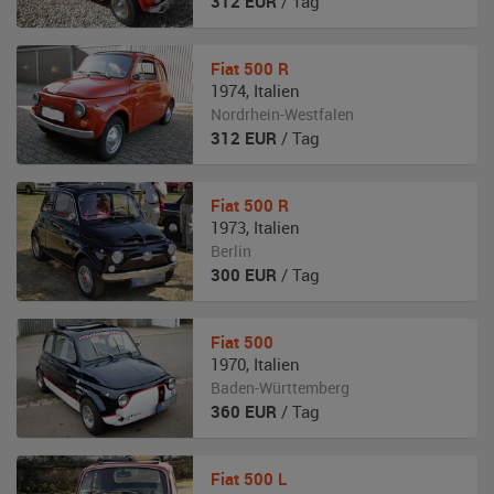
312
EUR
/ Tag
Fiat
500 R
1974
,
Italien
Nordrhein-Westfalen
312
EUR
/ Tag
Fiat
500 R
1973
,
Italien
Berlin
300
EUR
/ Tag
Fiat
500
1970
,
Italien
Baden-Württemberg
360
EUR
/ Tag
Fiat
500 L