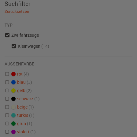
Suchfilter
Zurücksetzen
TYP
Zivilfahrzeuge
Kleinwagen
(14)
AUSSENFARBE
rot
(4)
blau
(3)
gelb
(2)
schwarz
(1)
beige
(1)
türkis
(1)
grün
(1)
violett
(1)