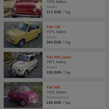
1970
,
Italien
Bayern
312
EUR
/ Tag
Fiat
126
1975
,
Italien
Bayern
300
EUR
/ Tag
Fiat
500 Lusso
1971
,
Italien
Bayern
336
EUR
/ Tag
Fiat
500
1972
,
Italien
Niedersachsen
240
EUR
/ Tag