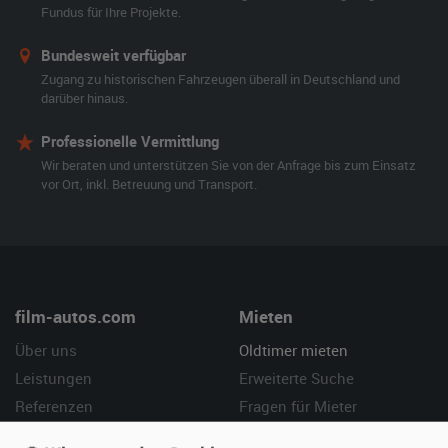
Fundus für Ihre Projekte.
Bundesweit verfügbar
Zugang zu historischen Fahrzeugen überall in Deutschland und
darüber hinaus.
Professionelle Vermittlung
Wir beraten und unterstützen Sie von der Anfrage bis zum Einsatz
vor Ort, inkl. Betreuung und Transport.
film-autos.com
Mieten
Über uns
Oldtimer mieten
Leistungen
Erweiterte Suche
Referenzen
Fragen für Mieter
Kundenmeinungen
Service