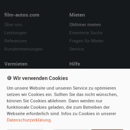
film-autos.com
Mieten
Über uns
Oldtimer mieten
Leistungen
Erweiterte Suche
Referenzen
Fragen für Mieter
Kundenmeinungen
Service
Vermieten
Hilfe
Oldtimer anmelden
Häufige Fragen (FAQ)
🍪 Wir verwenden Cookies
Fotos senden
So funktioniert's
Um unsere Website und unseren Service zu optimieren
Fragen für Vermieter
Kontakt
setzen wir Cookies ein. Sollten Sie das nicht wünschen,
Inserat verwalten
können Sie Cookies ablehnen. Dann werden nur
funktionale Cookies geladen, die zum Betreiben der
SPECIAL
Webseite erforderlich sind. Infos zu Cookies in unserer
Berühmte Filmautos –
Datenschutzerklärung
.
unsere Top 10 ...