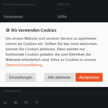
Kundenmeinungen
Service
Vermieten
Hilfe
Oldtimer anmelden
Häufige Fragen (FAQ)
🍪 Wir verwenden Cookies
Fotos senden
So funktioniert's
Fragen für Vermieter
Kontakt
Um unsere Website und unseren Service zu optimieren
setzen wir Cookies ein. Sollten Sie das nicht wünschen,
Inserat verwalten
können Sie Cookies ablehnen. Dann werden nur
funktionale Cookies geladen, die zum Betreiben der
SPECIAL
Webseite erforderlich sind. Infos zu Cookies in unserer
Berühmte Filmautos –
Datenschutzerklärung
.
unsere Top 10 ...
Einstellungen
Alle ablehnen
Akzeptieren
© 2026 film-autos.com
Blog
AGB
Impressum
Datenschutz