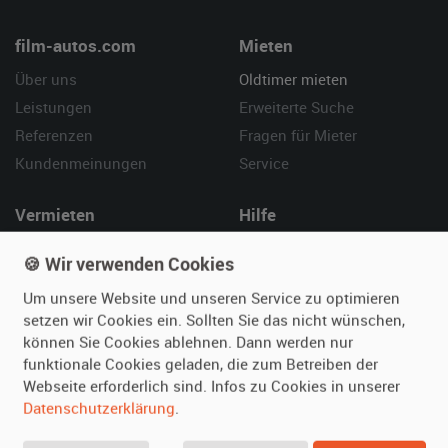
film-autos.com
Mieten
Über uns
Oldtimer mieten
Leistungen
Erweiterte Suche
Referenzen
Fragen für Mieter
Kundenmeinungen
Service
Vermieten
Hilfe
Oldtimer anmelden
Häufige Fragen (FAQ)
🍪 Wir verwenden Cookies
Fotos senden
So funktioniert's
Um unsere Website und unseren Service zu optimieren
Fragen für Vermieter
Kontakt
setzen wir Cookies ein. Sollten Sie das nicht wünschen,
Inserat verwalten
können Sie Cookies ablehnen. Dann werden nur
funktionale Cookies geladen, die zum Betreiben der
SPECIAL
Webseite erforderlich sind. Infos zu Cookies in unserer
Berühmte Filmautos –
Datenschutzerklärung
.
unsere Top 10 ...