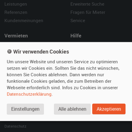
Leistungen
Erweiterte Suche
Referenzen
Fragen für Mieter
Kundenmeinungen
Service
Vermieten
Hilfe
Oldtimer anmelden
Häufige Fragen (FAQ)
🍪 Wir verwenden Cookies
Fotos senden
So funktioniert's
Um unsere Website und unseren Service zu optimieren
Fragen für Vermieter
Kontakt
setzen wir Cookies ein. Sollten Sie das nicht wünschen,
Inserat verwalten
können Sie Cookies ablehnen. Dann werden nur
funktionale Cookies geladen, die zum Betreiben der
SPECIAL
Webseite erforderlich sind. Infos zu Cookies in unserer
Berühmte Filmautos –
Datenschutzerklärung
.
unsere Top 10 ...
Einstellungen
Alle ablehnen
Akzeptieren
© 2026 film-autos.com
Blog
AGB
Impressum
Datenschutz