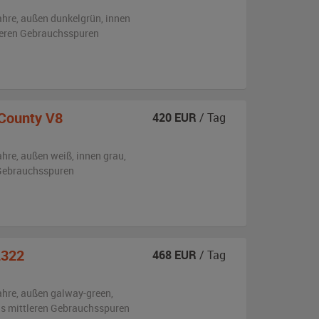
ahre,
außen
dunkelgrün
,
innen
tleren Gebrauchsspuren
County V8
420
EUR
/ Tag
ahre,
außen
weiß
,
innen grau
,
n Gebrauchsspuren
L322
468
EUR
/ Tag
ahre,
außen
galway-green
,
bis mittleren Gebrauchsspuren