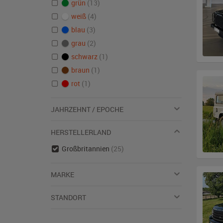
grün
(13)
weiß
(4)
blau
(3)
grau
(2)
schwarz
(1)
braun
(1)
rot
(1)
JAHRZEHNT / EPOCHE
HERSTELLERLAND
Großbritannien
(25)
MARKE
STANDORT