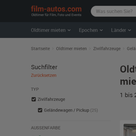
film-
autos.com
Oldtimer mieten
Epochen
Länder
Startseite
Oldtimer mieten
Zivilfahrzeuge
Gelä
Old
Suchfilter
Zurücksetzen
mie
TYP
1 bis
Zivilfahrzeuge
Geländewagen / Pickup
(25)
AUSSENFARBE