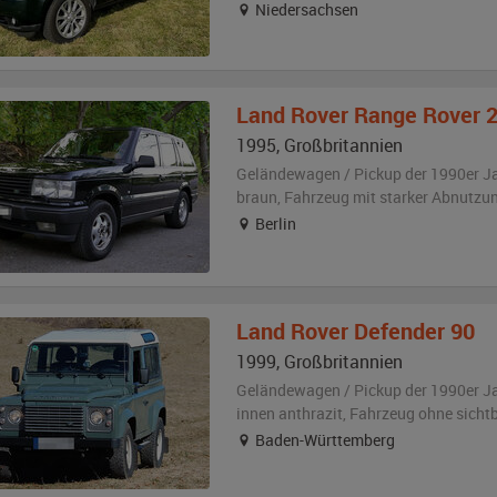
Niedersachsen
Land Rover
Range Rover 
1995
,
Großbritannien
Geländewagen / Pickup der 1990er J
braun
, Fahrzeug
mit starker Abnutzu
Berlin
Land Rover
Defender 90
1999
,
Großbritannien
Geländewagen / Pickup der 1990er J
innen anthrazit
, Fahrzeug
ohne sicht
Baden-Württemberg