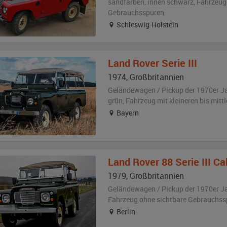
sandfarben
,
innen schwarz
, Fahrzeu
Gebrauchsspuren
Schleswig-Holstein
Land Rover
Serie III
1974
,
Großbritannien
Geländewagen / Pickup der 1970er J
grün
, Fahrzeug
mit kleineren bis mit
Bayern
Land Rover
88 Serie III Ca
1979
,
Großbritannien
Geländewagen / Pickup der 1970er J
Fahrzeug
ohne sichtbare Gebrauchss
Berlin