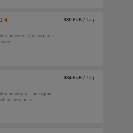
D 4
380
EUR
/ Tag
ahre,
außen
weiß
,
innen grau
,
puren
384
EUR
/ Tag
ahre,
außen
grün
,
innen grün
,
n Gebrauchsspuren