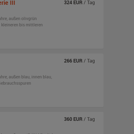
ie III
324
EUR
/ Tag
ahre,
außen
olivgrün
 kleineren bis mittleren
266
EUR
/ Tag
ahre,
außen
blau
,
innen blau
,
n Gebrauchsspuren
360
EUR
/ Tag