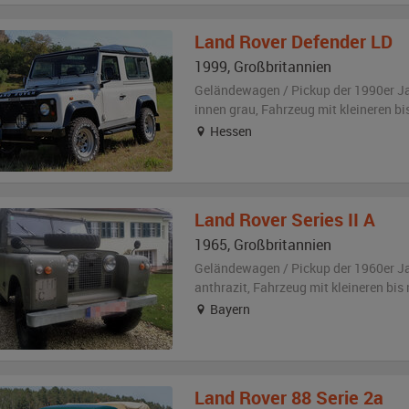
Land Rover
Defender LD
1999
,
Großbritannien
Geländewagen / Pickup der 1990er J
innen grau
, Fahrzeug
mit kleineren b
Hessen
Land Rover
Series II A
1965
,
Großbritannien
Geländewagen / Pickup der 1960er J
anthrazit
, Fahrzeug
mit kleineren bi
Bayern
Land Rover
88 Serie 2a