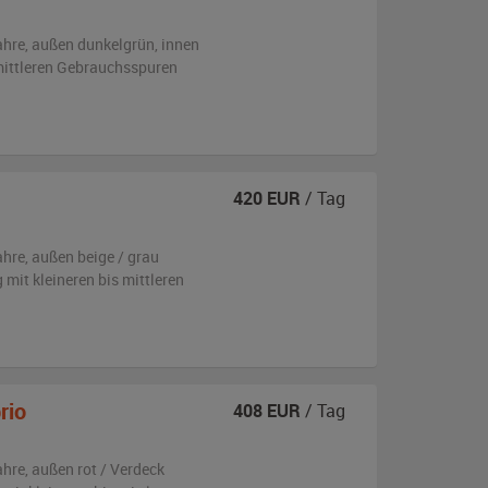
ahre,
außen
dunkelgrün
,
innen
 mittleren Gebrauchsspuren
420
EUR
/ Tag
ahre,
außen
beige / grau
g
mit kleineren bis mittleren
rio
408
EUR
/ Tag
ahre,
außen
rot / Verdeck