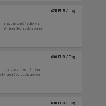
420
EUR
/ Tag
ahre,
außen
weiß / schwarz
,
is mittleren Gebrauchsspuren
480
EUR
/ Tag
ahre,
außen
dunkelgrün
,
innen
s mittleren Gebrauchsspuren
408
EUR
/ Tag