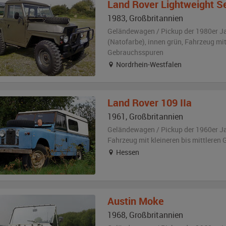
Land Rover
Lightweight Ser
1983
,
Großbritannien
Geländewagen / Pickup der 1980er J
(Natofarbe)
,
innen grün
, Fahrzeug
mit
Gebrauchsspuren
Nordrhein-Westfalen
Land Rover
109 IIa
1961
,
Großbritannien
Geländewagen / Pickup der 1960er J
Fahrzeug
mit kleineren bis mittlere
Hessen
Austin
Moke
1968
,
Großbritannien