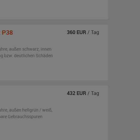
2 P38
360
EUR
/ Tag
ahre,
außen
schwarz
,
innen
ng bzw. deutlichen Schäden
432
EUR
/ Tag
ahre,
außen
hellgrün / weiß
,
bare Gebrauchsspuren