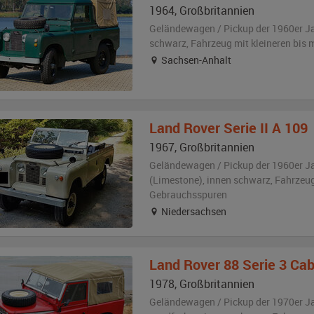
1964
,
Großbritannien
Geländewagen / Pickup der 1960er J
schwarz
, Fahrzeug
mit kleineren bis
Sachsen-Anhalt
Land Rover
Serie II A 109
1967
,
Großbritannien
Geländewagen / Pickup der 1960er J
(Limestone)
,
innen schwarz
, Fahrzeu
Gebrauchsspuren
Niedersachsen
Land Rover
88 Serie 3 Cab
1978
,
Großbritannien
Geländewagen / Pickup der 1970er J