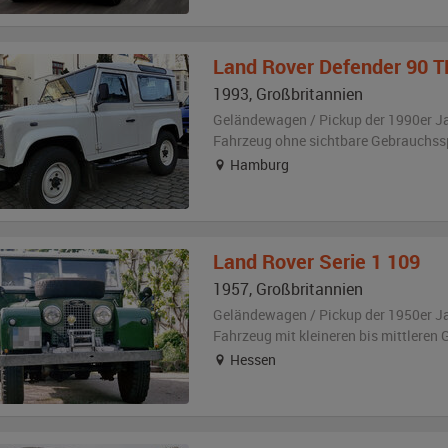
Land Rover
Defender 90 T
1993
,
Großbritannien
Geländewagen / Pickup der 1990er J
Fahrzeug
ohne sichtbare Gebrauchss
Hamburg
Land Rover
Serie 1 109
1957
,
Großbritannien
Geländewagen / Pickup der 1950er J
Fahrzeug
mit kleineren bis mittlere
Hessen