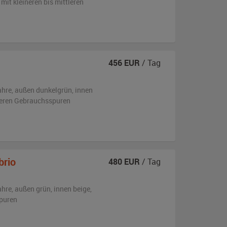
g
mit kleineren bis mittleren
456
EUR
/ Tag
ahre,
außen
dunkelgrün
,
innen
tleren Gebrauchsspuren
brio
480
EUR
/ Tag
ahre,
außen
grün
,
innen beige
,
puren