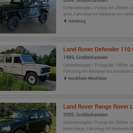
2004
,
Großbritannien
Geländewagen / Pickup der 2000er J
grau
, Fahrzeug
mit kleineren bis mit
Hamburg
Land Rover
Defender 110 
1989
,
Großbritannien
Geländewagen / Pickup der 1980er J
Fahrzeug
mit kleineren bis mittlere
Nordrhein-Westfalen
Land Rover
Range Rover 
2005
,
Großbritannien
Geländewagen / Pickup der 2000er J
innen beige
, Fahrzeug
mit kleineren 