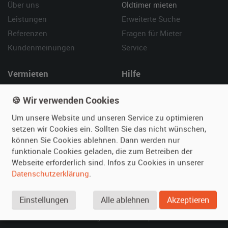
Über uns
Oldtimer mieten
Leistungen
Erweiterte Suche
Referenzen
Fragen für Mieter
Kundenmeinungen
Service
Vermieten
Hilfe
Oldtimer anmelden
Häufige Fragen (FAQ)
🍪 Wir verwenden Cookies
Fotos senden
So funktioniert's
Um unsere Website und unseren Service zu optimieren
Fragen für Vermieter
Kontakt
setzen wir Cookies ein. Sollten Sie das nicht wünschen,
Inserat verwalten
können Sie Cookies ablehnen. Dann werden nur
funktionale Cookies geladen, die zum Betreiben der
SPECIAL
Webseite erforderlich sind. Infos zu Cookies in unserer
Berühmte Filmautos –
Datenschutzerklärung
.
unsere Top 10 ...
Einstellungen
Alle ablehnen
Akzeptieren
© 2026 film-autos.com
Blog
AGB
Impressum