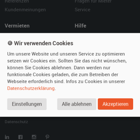
Referenzen
Fragen für Mieter
Kundenmeinungen
Service
Vermieten
Hilfe
Oldtimer anmelden
Häufige Fragen (FAQ)
🍪 Wir verwenden Cookies
Fotos senden
So funktioniert's
Fragen für Vermieter
Kontakt
Um unsere Website und unseren Service zu optimieren
setzen wir Cookies ein. Sollten Sie das nicht wünschen,
Inserat verwalten
können Sie Cookies ablehnen. Dann werden nur
funktionale Cookies geladen, die zum Betreiben der
SPECIAL
Webseite erforderlich sind. Infos zu Cookies in unserer
Berühmte Filmautos –
Datenschutzerklärung
.
unsere Top 10 ...
Einstellungen
Alle ablehnen
Akzeptieren
© 2026 film-autos.com
Blog
AGB
Impressum
Datenschutz