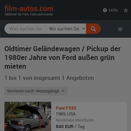
film-
Hilfe
autos.com
Oldtimer Geländewagen / Pickup der
1980er Jahre von Ford außen grün
mieten
1 bis 1 von insgesamt 1
Angeboten
Sortieren nach: Neuzugänge
Ford
F350
1989
,
USA
Nordrhein-Westfalen
840
EUR
/ Tag