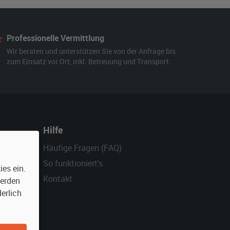
Professionelle Vermittlung
Wir beraten und unterstützen Sie von der Anfrage bis
zum Einsatz vor Ort, inkl. Betreuung und Transport.
Hilfe
Häufige Fragen (FAQ)
So funktioniert's
es ein.
Kontakt
werden
erlich