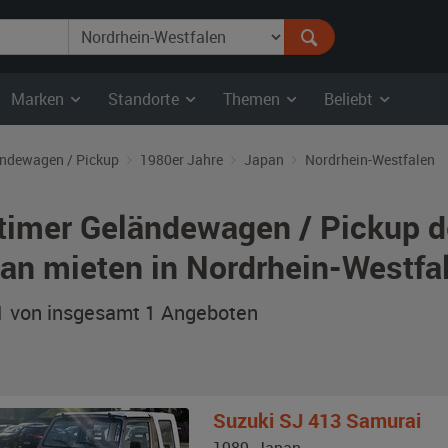
Marken
Standorte
Themen
Beliebt
ndewagen / Pickup
1980er Jahre
Japan
Nordrhein-Westfalen
timer Geländewagen / Pickup d
an mieten in Nordrhein-Westfa
 1 von insgesamt 1
Angeboten
Suzuki
SJ 413 Samurai