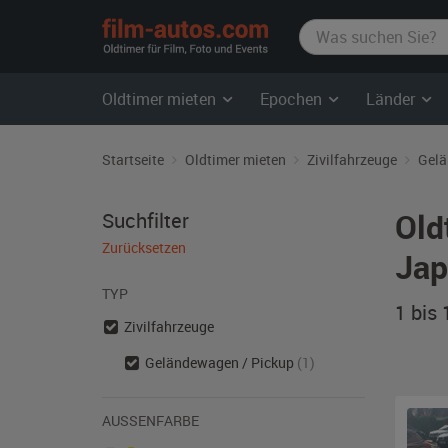
film-
autos.com
Oldtimer mieten
Epochen
Länder
Startseite
Oldtimer mieten
Zivilfahrzeuge
Gelä
Old
Suchfilter
Zurücksetzen
Jap
TYP
1 bis
Zivilfahrzeuge
Geländewagen / Pickup
(1)
AUSSENFARBE