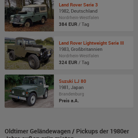
Land Rover
Serie 3
1982
,
Deutschland
Nordrhein-Westfalen
384
EUR
/ Tag
Land Rover
Lightweight Serie III
1983
,
Großbritannien
Nordrhein-Westfalen
324
EUR
/ Tag
Suzuki
LJ 80
1981
,
Japan
Brandenburg
Preis a.A.
Oldtimer Geländewagen / Pickups der 1980er