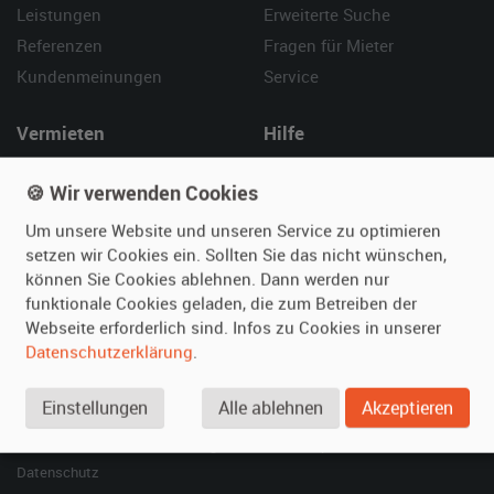
Leistungen
Erweiterte Suche
Referenzen
Fragen für Mieter
Kundenmeinungen
Service
Vermieten
Hilfe
Oldtimer anmelden
Häufige Fragen (FAQ)
🍪 Wir verwenden Cookies
Fotos senden
So funktioniert's
Um unsere Website und unseren Service zu optimieren
Fragen für Vermieter
Kontakt
setzen wir Cookies ein. Sollten Sie das nicht wünschen,
Inserat verwalten
können Sie Cookies ablehnen. Dann werden nur
funktionale Cookies geladen, die zum Betreiben der
SPECIAL
Webseite erforderlich sind. Infos zu Cookies in unserer
Berühmte Filmautos –
Datenschutzerklärung
.
unsere Top 10 ...
Einstellungen
Alle ablehnen
Akzeptieren
© 2026 film-autos.com
Blog
AGB
Impressum
Datenschutz