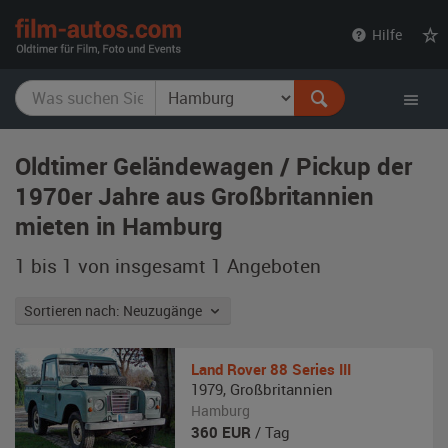
film-
Hilfe
autos.com
Oldtimer Geländewagen / Pickup der
1970er Jahre aus Großbritannien
mieten in Hamburg
1 bis 1 von insgesamt 1
Angeboten
Sortieren nach: Neuzugänge
Land Rover
88 Series III
1979
,
Großbritannien
Hamburg
360
EUR
/ Tag