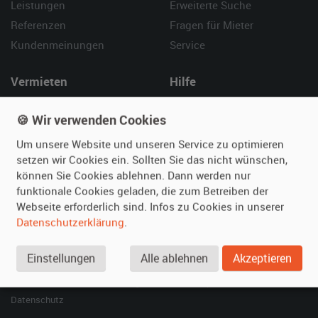
Leistungen
Erweiterte Suche
Referenzen
Fragen für Mieter
Kundenmeinungen
Service
Vermieten
Hilfe
Oldtimer anmelden
Häufige Fragen (FAQ)
🍪 Wir verwenden Cookies
Fotos senden
So funktioniert's
Um unsere Website und unseren Service zu optimieren
Fragen für Vermieter
Kontakt
setzen wir Cookies ein. Sollten Sie das nicht wünschen,
Inserat verwalten
können Sie Cookies ablehnen. Dann werden nur
funktionale Cookies geladen, die zum Betreiben der
SPECIAL
Webseite erforderlich sind. Infos zu Cookies in unserer
Berühmte Filmautos –
Datenschutzerklärung
.
unsere Top 10 ...
Einstellungen
Alle ablehnen
Akzeptieren
© 2026 film-autos.com
Blog
AGB
Impressum
Datenschutz