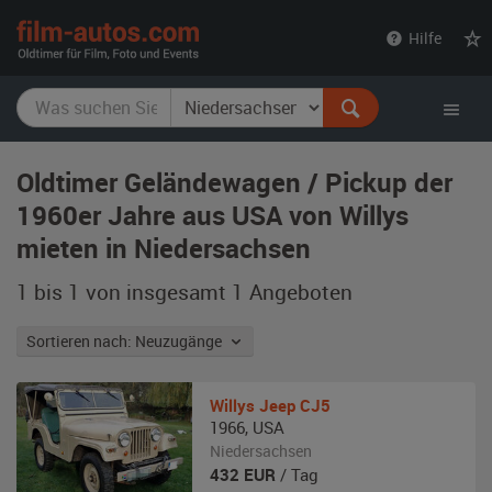
film-
Hilfe
autos.com
Oldtimer Geländewagen / Pickup der
1960er Jahre aus USA von Willys
mieten in Niedersachsen
1 bis 1 von insgesamt 1
Angeboten
Sortieren nach: Neuzugänge
Willys
Jeep CJ5
1966
,
USA
Niedersachsen
432
EUR
/ Tag