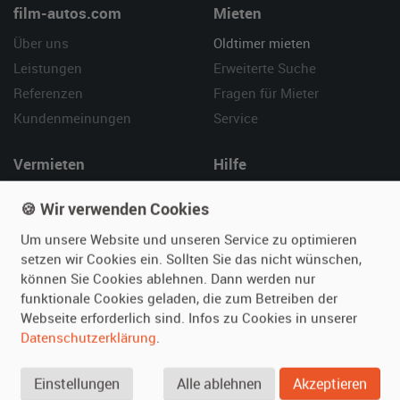
film-autos.com
Mieten
Über uns
Oldtimer mieten
Leistungen
Erweiterte Suche
Referenzen
Fragen für Mieter
Kundenmeinungen
Service
Vermieten
Hilfe
Oldtimer anmelden
Häufige Fragen (FAQ)
🍪 Wir verwenden Cookies
Fotos senden
So funktioniert's
Um unsere Website und unseren Service zu optimieren
Fragen für Vermieter
Kontakt
setzen wir Cookies ein. Sollten Sie das nicht wünschen,
Inserat verwalten
können Sie Cookies ablehnen. Dann werden nur
funktionale Cookies geladen, die zum Betreiben der
SPECIAL
Webseite erforderlich sind. Infos zu Cookies in unserer
Berühmte Filmautos –
Datenschutzerklärung
.
unsere Top 10 ...
Einstellungen
Alle ablehnen
Akzeptieren