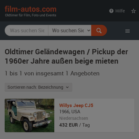
film-
Hilfe
autos.com
Oldtimer Geländewagen / Pickup der
1960er Jahre außen beige mieten
1 bis 1 von insgesamt 1
Angeboten
Sortieren nach: Bezeichnung
Willys
Jeep CJ5
1966
,
USA
Niedersachsen
432
EUR
/ Tag