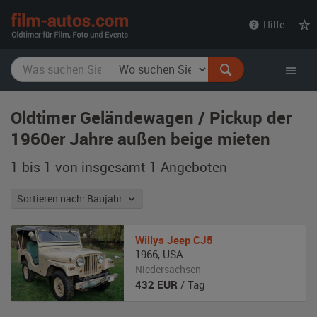
film-
Hilfe
autos.com
Oldtimer Geländewagen / Pickup der
1960er Jahre außen beige mieten
1 bis 1 von insgesamt 1
Angeboten
Sortieren nach: Baujahr
Willys
Jeep CJ5
1966
,
USA
Niedersachsen
432
EUR
/ Tag