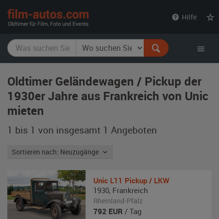
film-
Hilfe
autos.com
Oldtimer Geländewagen / Pickup der
1930er Jahre aus Frankreich von Unic
mieten
1 bis 1 von insgesamt 1
Angeboten
Sortieren nach: Neuzugänge
Unic
L11 Pickup / LKW
1930
,
Frankreich
Rheinland-Pfalz
792
EUR
/ Tag