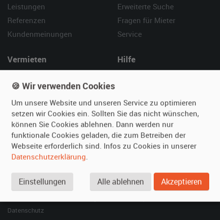
Leistungen
Erweiterte Suche
Referenzen
Fragen für Mieter
Kundenmeinungen
Service
Vermieten
Hilfe
Oldtimer anmelden
Häufige Fragen (FAQ)
🍪 Wir verwenden Cookies
Fotos senden
So funktioniert's
Um unsere Website und unseren Service zu optimieren
Fragen für Vermieter
Kontakt
setzen wir Cookies ein. Sollten Sie das nicht wünschen,
Inserat verwalten
können Sie Cookies ablehnen. Dann werden nur
funktionale Cookies geladen, die zum Betreiben der
SPECIAL
Webseite erforderlich sind. Infos zu Cookies in unserer
Berühmte Filmautos –
Datenschutzerklärung
.
unsere Top 10 ...
Einstellungen
Alle ablehnen
Akzeptieren
© 2026 film-autos.com
Blog
AGB
Impressum
Datenschutz