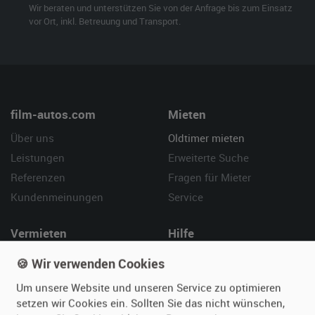
Wir beraten und unterstützen Sie von der Anfrage bis zum Einsatz
vor Ort, inkl. Betreuung und Transport.
film-autos.com
Mieten
Über uns
Oldtimer mieten
Leistungen
Erweiterte Suche
Referenzen
Fragen für Mieter
Kundenmeinungen
Service
Vermieten
Hilfe
Oldtimer anmelden
Häufige Fragen (FAQ)
🍪 Wir verwenden Cookies
Fotos senden
So funktioniert's
Um unsere Website und unseren Service zu optimieren
Fragen für Vermieter
Kontakt
setzen wir Cookies ein. Sollten Sie das nicht wünschen,