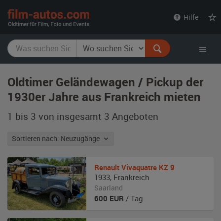
film-
Hilfe
autos.com
Oldtimer Geländewagen / Pickup der
1930er Jahre aus Frankreich mieten
1 bis 3 von insgesamt 3
Angeboten
Sortieren nach: Neuzugänge
Renault
Vivaquatre KZ 9
1933
,
Frankreich
Saarland
600
EUR
/ Tag