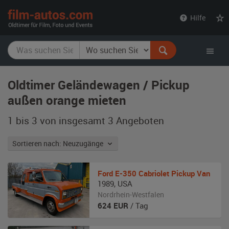
film-
Hilfe
autos.com
Oldtimer Geländewagen / Pickup
außen orange mieten
1 bis 3 von insgesamt 3
Angeboten
Sortieren nach: Neuzugänge
Ford
E-350 Cabriolet Pickup Van
1989
,
USA
Nordrhein-Westfalen
624
EUR
/ Tag