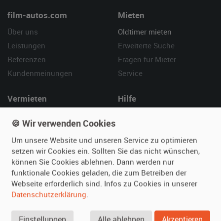
film-autos.com
Mieten
Über uns
Oldtimer mieten
Leistungen
Erweiterte Suche
Referenzen
Fragen für Mieter
Kundenmeinungen
Service
Vermieten
Hilfe
Oldtimer anmelden
Häufige Fragen (FAQ)
🍪 Wir verwenden Cookies
Fotos senden
So funktioniert's
Um unsere Website und unseren Service zu optimieren
Fragen für Vermieter
Kontakt
setzen wir Cookies ein. Sollten Sie das nicht wünschen,
Inserat verwalten
können Sie Cookies ablehnen. Dann werden nur
funktionale Cookies geladen, die zum Betreiben der
SPECIAL
Webseite erforderlich sind. Infos zu Cookies in unserer
Berühmte Filmautos –
Datenschutzerklärung
.
unsere Top 10 ...
Einstellungen
Alle ablehnen
Akzeptieren