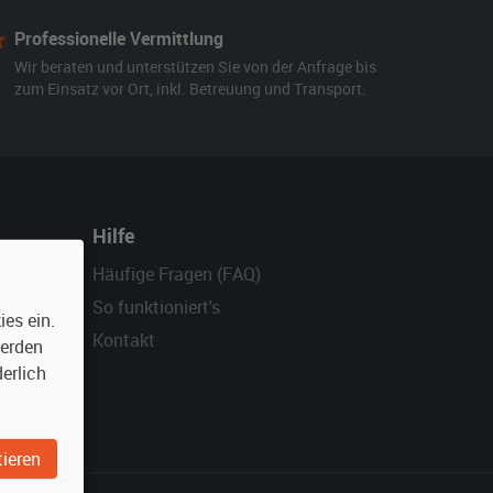
Professionelle Vermittlung
Wir beraten und unterstützen Sie von der Anfrage bis
zum Einsatz vor Ort, inkl. Betreuung und Transport.
Hilfe
Häufige Fragen (FAQ)
So funktioniert's
es ein.
Kontakt
werden
erlich
ieren