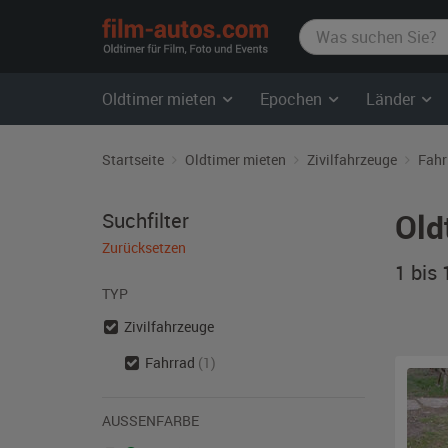
film-
autos.com
Oldtimer mieten
Epochen
Länder
Startseite
Oldtimer mieten
Zivilfahrzeuge
Fahr
Old
Suchfilter
Zurücksetzen
1 bis
TYP
Zivilfahrzeuge
Fahrrad
(1)
AUSSENFARBE