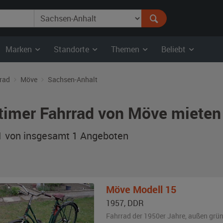
Marken
Standorte
Themen
Beliebt
rad
Möve
Sachsen-Anhalt
timer Fahrrad von Möve mieten
 1 von insgesamt 1
Angeboten
Möve
Modell 15
1957
,
DDR
Fahrrad der 1950er Jahre,
außen
grü