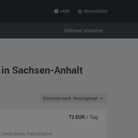
Hilfe
Wunschliste
Oldtimer anbieten
 in Sachsen-Anhalt
Sortieren nach: Neuzugänge
72
EUR
/ Tag
n
,
innen braun
, Fahrzeug
mit