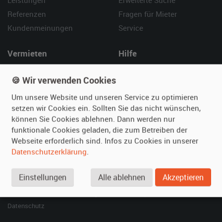
Leistungen
Erweiterte Suche
Referenzen
Fragen für Mieter
Kundenmeinungen
Service
Vermieten
Hilfe
Oldtimer anmelden
Häufige Fragen (FAQ)
🍪 Wir verwenden Cookies
Fotos senden
So funktioniert's
Um unsere Website und unseren Service zu optimieren
Fragen für Vermieter
Kontakt
setzen wir Cookies ein. Sollten Sie das nicht wünschen,
Inserat verwalten
können Sie Cookies ablehnen. Dann werden nur
funktionale Cookies geladen, die zum Betreiben der
SPECIAL
Webseite erforderlich sind. Infos zu Cookies in unserer
Berühmte Filmautos –
Datenschutzerklärung
.
unsere Top 10 ...
Einstellungen
Alle ablehnen
Akzeptieren
© 2026 film-autos.com
Blog
AGB
Impressum
Datenschutz