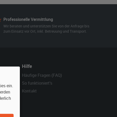
Professionelle Vermittlung
Wir beraten und unterstützen Sie von der Anfrage bis
zum Einsatz vor Ort, inkl. Betreuung und Transport.
Hilfe
Häufige Fragen (FAQ)
So funktioniert's
es ein.
Kontakt
werden
erlich