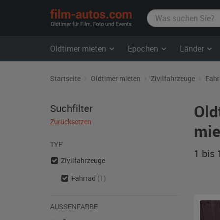
film-
autos.com
Oldtimer mieten
Epochen
Länder
Startseite
Oldtimer mieten
Zivilfahrzeuge
Fahr
Old
Suchfilter
Zurücksetzen
mie
TYP
1 bis
Zivilfahrzeuge
Fahrrad
(1)
AUSSENFARBE