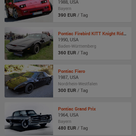
1988
,
USA
Bayern
390
EUR
/ Tag
Pontiac
Firebird KITT Knight Rider Umbau
1990
,
USA
Baden-Württemberg
360
EUR
/ Tag
Pontiac
Fiero
1987
,
USA
Nordrhein-Westfalen
300
EUR
/ Tag
Pontiac
Grand Prix
1964
,
USA
Bayern
480
EUR
/ Tag