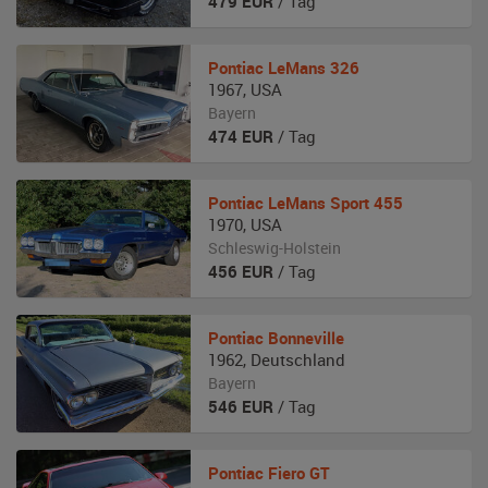
479
EUR
/ Tag
Pontiac
LeMans 326
1967
,
USA
Bayern
474
EUR
/ Tag
Pontiac
LeMans Sport 455
1970
,
USA
Schleswig-Holstein
456
EUR
/ Tag
Pontiac
Bonneville
1962
,
Deutschland
Bayern
546
EUR
/ Tag
Pontiac
Fiero GT