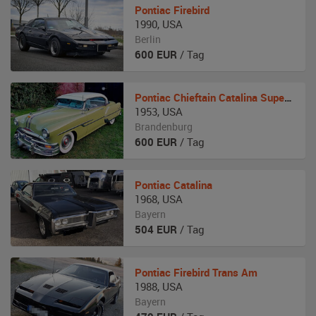
Pontiac
Firebird
1990
,
USA
Berlin
600
EUR
/ Tag
Pontiac
Chieftain Catalina Super Deluxe
1953
,
USA
Brandenburg
600
EUR
/ Tag
Pontiac
Catalina
1968
,
USA
Bayern
504
EUR
/ Tag
Pontiac
Firebird Trans Am
1988
,
USA
Bayern