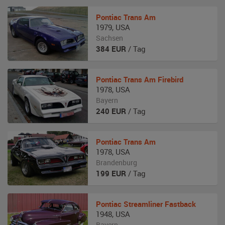
Pontiac
Trans Am
1979
,
USA
Sachsen
384
EUR
/ Tag
Pontiac
Trans Am Firebird
1978
,
USA
Bayern
240
EUR
/ Tag
Pontiac
Trans Am
1978
,
USA
Brandenburg
199
EUR
/ Tag
Pontiac
Streamliner Fastback
1948
,
USA
Bayern