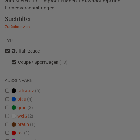
zum Mieten für Filmproduktionen, Fotoshootings und
Firmenveranstaltungen.
Suchfilter
Zurücksetzen
TYP
Zivilfahrzeuge
Coupe / Sportwagen
(18)
AUSSENFARBE
schwarz
(6)
blau
(4)
grün
(3)
weiß
(2)
braun
(1)
rot
(1)