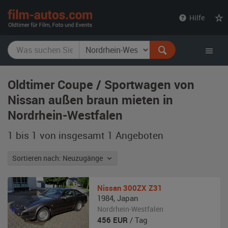
film-
Hilfe
autos.com
Oldtimer Coupe / Sportwagen von
Nissan außen braun mieten in
Nordrhein-Westfalen
1 bis 1 von insgesamt 1
Angeboten
Sortieren nach: Neuzugänge
Nissan
300ZX Z31
1984
,
Japan
Nordrhein-Westfalen
456
EUR
/ Tag