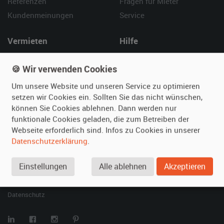
Referenzen
Fragen für Mieter
Kundenmeinungen
Service
Vermieten
Hilfe
Oldtimer anmelden
Häufige Fragen (FAQ)
🍪 Wir verwenden Cookies
Fotos senden
So funktioniert's
Fragen für Vermieter
Kontakt
Um unsere Website und unseren Service zu optimieren
setzen wir Cookies ein. Sollten Sie das nicht wünschen,
Inserat verwalten
können Sie Cookies ablehnen. Dann werden nur
funktionale Cookies geladen, die zum Betreiben der
SPECIAL
Webseite erforderlich sind. Infos zu Cookies in unserer
Berühmte Filmautos –
Datenschutzerklärung
.
unsere Top 10 ...
Einstellungen
Alle ablehnen
Akzeptieren
© 2026 film-autos.com
Blog
AGB
Impressum
Datenschutz