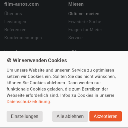
film-autos.com
Mieten
Über uns
Oldtimer mieten
Leistungen
Erweiterte Suche
Referenzen
Fragen für Mieter
Kundenmeinungen
Service
Vermieten
Hilfe
🍪 Wir verwenden Cookies
Oldtimer anmelden
Häufige Fragen (FAQ)
Fotos senden
So funktioniert's
Um unsere Website und unseren Service zu optimieren
setzen wir Cookies ein. Sollten Sie das nicht wünschen,
Fragen für Vermieter
Kontakt
können Sie Cookies ablehnen. Dann werden nur
Inserat verwalten
funktionale Cookies geladen, die zum Betreiben der
Webseite erforderlich sind. Infos zu Cookies in unserer
SPECIAL
Datenschutzerklärung
.
Berühmte Filmautos –
unsere Top 10 ...
Einstellungen
Alle ablehnen
Akzeptieren