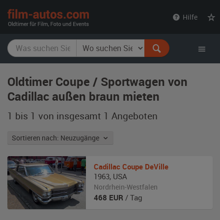
film-
Hilfe
autos.com
Oldtimer Coupe / Sportwagen von
Cadillac außen braun mieten
1 bis 1 von insgesamt 1
Angeboten
Sortieren nach: Neuzugänge
Cadillac
Coupe DeVille
1963
,
USA
Nordrhein-Westfalen
468
EUR
/ Tag