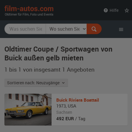
film-
Hilfe
autos.com
Oldtimer Coupe / Sportwagen von
Buick außen gelb mieten
1 bis 1 von insgesamt 1
Angeboten
Sortieren nach: Neuzugänge
Buick
Riviera Boattail
1973
,
USA
Sachsen
492
EUR
/ Tag