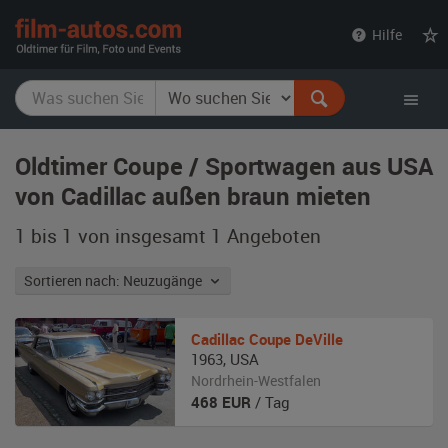
film-
Hilfe
autos.com
Oldtimer Coupe / Sportwagen aus USA
von Cadillac außen braun mieten
1 bis 1 von insgesamt 1
Angeboten
Sortieren nach: Neuzugänge
Cadillac
Coupe DeVille
1963
,
USA
Nordrhein-Westfalen
468
EUR
/ Tag