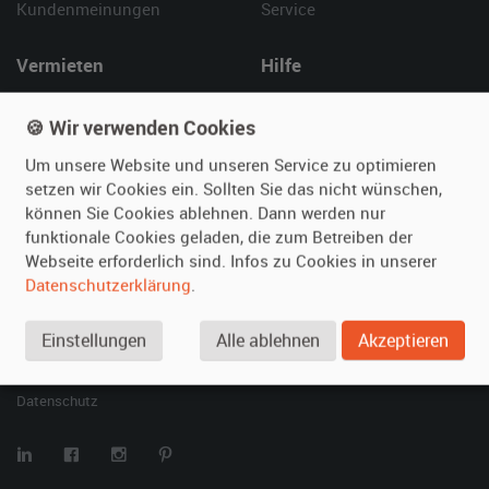
Kundenmeinungen
Service
Vermieten
Hilfe
Oldtimer anmelden
Häufige Fragen (FAQ)
🍪 Wir verwenden Cookies
Fotos senden
So funktioniert's
Fragen für Vermieter
Kontakt
Um unsere Website und unseren Service zu optimieren
setzen wir Cookies ein. Sollten Sie das nicht wünschen,
Inserat verwalten
können Sie Cookies ablehnen. Dann werden nur
funktionale Cookies geladen, die zum Betreiben der
SPECIAL
Webseite erforderlich sind. Infos zu Cookies in unserer
Berühmte Filmautos –
Datenschutzerklärung
.
unsere Top 10 ...
Einstellungen
Alle ablehnen
Akzeptieren
© 2026 film-autos.com
Blog
AGB
Impressum
Datenschutz