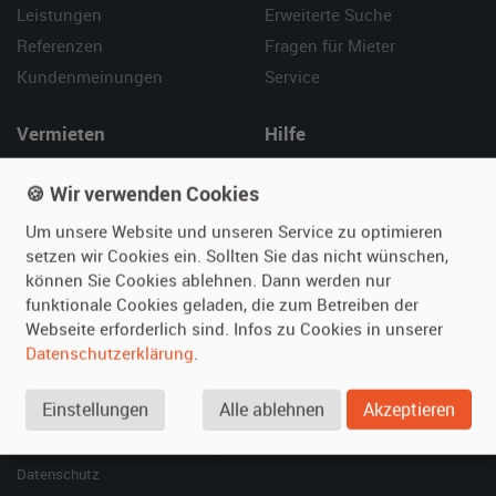
Leistungen
Erweiterte Suche
Referenzen
Fragen für Mieter
Kundenmeinungen
Service
Vermieten
Hilfe
Oldtimer anmelden
Häufige Fragen (FAQ)
🍪 Wir verwenden Cookies
Fotos senden
So funktioniert's
Um unsere Website und unseren Service zu optimieren
Fragen für Vermieter
Kontakt
setzen wir Cookies ein. Sollten Sie das nicht wünschen,
Inserat verwalten
können Sie Cookies ablehnen. Dann werden nur
funktionale Cookies geladen, die zum Betreiben der
SPECIAL
Webseite erforderlich sind. Infos zu Cookies in unserer
Berühmte Filmautos –
Datenschutzerklärung
.
unsere Top 10 ...
Einstellungen
Alle ablehnen
Akzeptieren
© 2026 film-autos.com
Blog
AGB
Impressum
Datenschutz