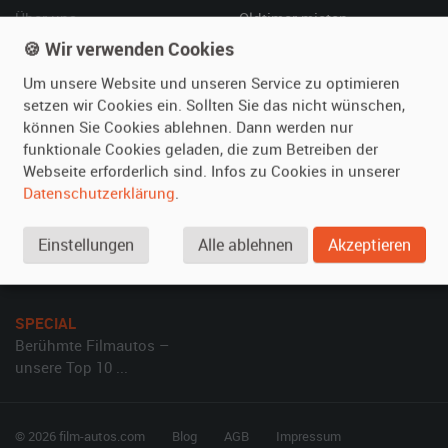
Über uns
Oldtimer mieten
Leistungen
Erweiterte Suche
🍪 Wir verwenden Cookies
Referenzen
Fragen für Mieter
Um unsere Website und unseren Service zu optimieren
Kundenmeinungen
Service
setzen wir Cookies ein. Sollten Sie das nicht wünschen,
können Sie Cookies ablehnen. Dann werden nur
funktionale Cookies geladen, die zum Betreiben der
Vermieten
Hilfe
Webseite erforderlich sind. Infos zu Cookies in unserer
Oldtimer anmelden
Häufige Fragen (FAQ)
Datenschutzerklärung
.
Fotos senden
So funktioniert's
Fragen für Vermieter
Kontakt
Einstellungen
Alle ablehnen
Akzeptieren
Inserat verwalten
SPECIAL
Berühmte Filmautos –
unsere Top 10 ...
© 2026 film-autos.com
Blog
AGB
Impressum