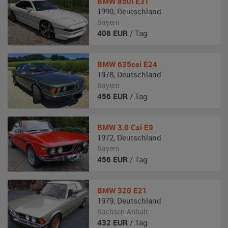
BMW
850i E31
1990
,
Deutschland
Bayern
408
EUR
/ Tag
BMW
635csi E24
1978
,
Deutschland
Bayern
456
EUR
/ Tag
BMW
3.0 Csi E9
1972
,
Deutschland
Bayern
456
EUR
/ Tag
BMW
320 E21
1979
,
Deutschland
Sachsen-Anhalt
432
EUR
/ Tag