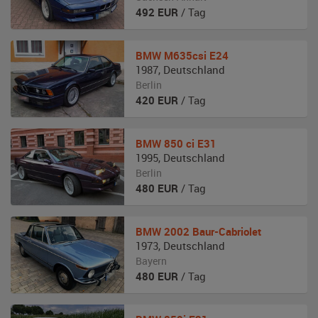
492
EUR
/ Tag
BMW
M635csi E24
1987
,
Deutschland
Berlin
420
EUR
/ Tag
BMW
850 ci E31
1995
,
Deutschland
Berlin
480
EUR
/ Tag
BMW
2002 Baur-Cabriolet
1973
,
Deutschland
Bayern
480
EUR
/ Tag