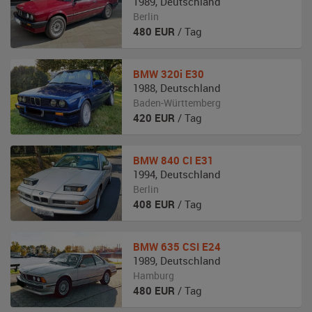
1989
,
Deutschland
Berlin
480
EUR
/ Tag
BMW
320i E30
1988
,
Deutschland
Baden-Württemberg
420
EUR
/ Tag
BMW
840 CI E31
1994
,
Deutschland
Berlin
408
EUR
/ Tag
BMW
635 CSI E24
1989
,
Deutschland
Hamburg
480
EUR
/ Tag