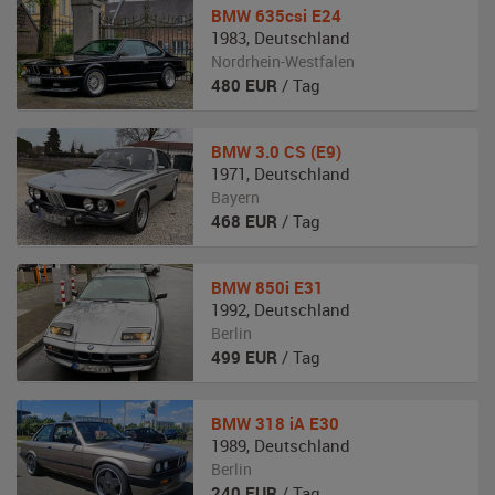
BMW
635csi E24
1983
,
Deutschland
Nordrhein-Westfalen
480
EUR
/ Tag
BMW
3.0 CS (E9)
1971
,
Deutschland
Bayern
468
EUR
/ Tag
BMW
850i E31
1992
,
Deutschland
Berlin
499
EUR
/ Tag
BMW
318 iA E30
1989
,
Deutschland
Berlin
240
EUR
/ Tag