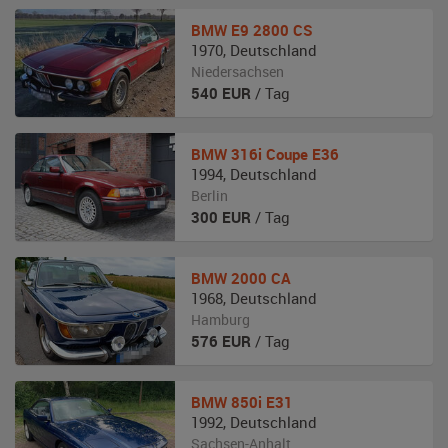
BMW
E9 2800 CS
1970
,
Deutschland
Niedersachsen
540
EUR
/ Tag
BMW
316i Coupe E36
1994
,
Deutschland
Berlin
300
EUR
/ Tag
BMW
2000 CA
1968
,
Deutschland
Hamburg
576
EUR
/ Tag
BMW
850i E31
1992
,
Deutschland
Sachsen-Anhalt