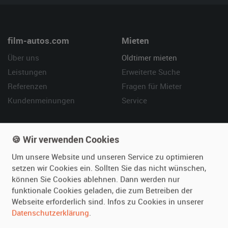
film-autos.com
Mieten
Über uns
Oldtimer mieten
Leistungen
Erweiterte Suche
Referenzen
Fragen für Mieter
Kundenmeinungen
Service
Vermieten
Hilfe
🍪 Wir verwenden Cookies
Oldtimer anmelden
Häufige Fragen (FAQ)
Um unsere Website und unseren Service zu optimieren
Fotos senden
So funktioniert's
setzen wir Cookies ein. Sollten Sie das nicht wünschen,
Fragen für Vermieter
Kontakt
können Sie Cookies ablehnen. Dann werden nur
Inserat verwalten
funktionale Cookies geladen, die zum Betreiben der
Webseite erforderlich sind. Infos zu Cookies in unserer
Datenschutzerklärung
.
SPECIAL
Berühmte Filmautos –