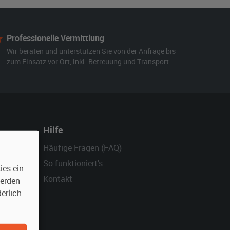
Professionelle Vermittlung
Wir beraten und unterstützen Sie von der Anfrage bis
zum Einsatz vor Ort, inkl. Betreuung und Transport.
Hilfe
Häufige Fragen (FAQ)
So funktioniert's
es ein.
Kontakt
werden
erlich