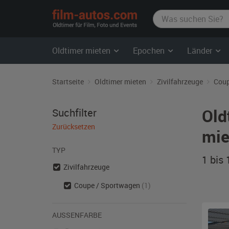
film-
autos.com
Oldtimer mieten
Epochen
Länder
Startseite
Oldtimer mieten
Zivilfahrzeuge
Coup
Old
Suchfilter
Zurücksetzen
mie
TYP
1 bis
Zivilfahrzeuge
Coupe / Sportwagen
(1)
AUSSENFARBE