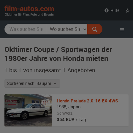
film-
Hilfe
autos.com
Oldtimer Coupe / Sportwagen der
1980er Jahre von Honda mieten
1 bis 1 von insgesamt 1
Angeboten
Sortieren nach: Baujahr
Honda
Prelude 2.0-16 EX 4WS
1988
,
Japan
Schweiz
354
EUR
/ Tag