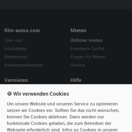
film-autos.com
Mieten
Über uns
Oldtimer mieten
Leistungen
Erweiterte Suche
Referenzen
Fragen für Mieter
Kundenmeinungen
Service
Vermieten
Hilfe
Oldtimer anmelden
Häufige Fragen (FAQ)
🍪 Wir verwenden Cookies
Fotos senden
So funktioniert's
Um unsere Website und unseren Service zu optimieren
Fragen für Vermieter
Kontakt
setzen wir Cookies ein. Sollten Sie das nicht wünschen,
Inserat verwalten
können Sie Cookies ablehnen. Dann werden nur
funktionale Cookies geladen, die zum Betreiben der
Webseite erforderlich sind. Infos zu Cookies in unserer
SPECIAL